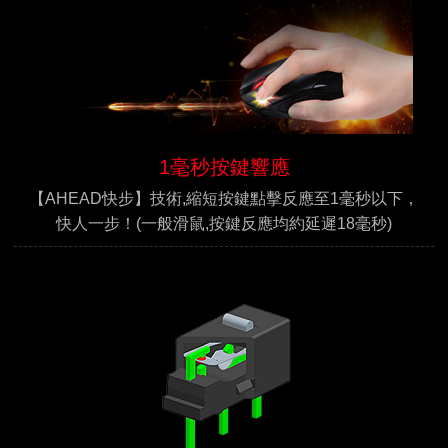
1毫秒按鍵響應
【AHEAD快步】技術,縮短按鍵點擊反應至1毫秒以下，
快人一步！(一般滑鼠,按鍵反應均約延遲18毫秒)