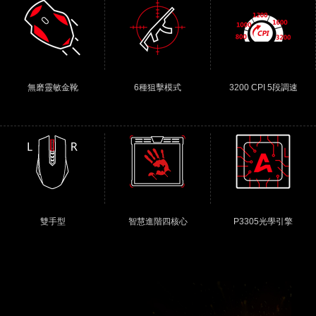
無磨靈敏金靴
6種狙擊模式
3200 CPI 5段調速
雙手型
智慧進階四核心
P3305光學引擎