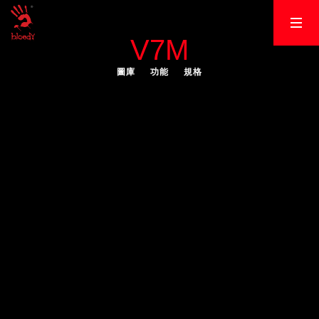
V7M
圖庫
功能
規格