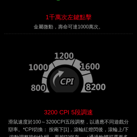
1千萬次左鍵點擊
金屬微動，壽命可達1000萬次。
3200 CPI 5段調速
滑鼠速度於100～3200CPI五段調整，以適應不同遊戲分
辯率。*CPI切換： 按兩下[1]，滾輪紅燈閃後，滾輪上/下